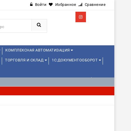
Войти
Избранное
Сравнение
КОМПЛЕКСНАЯ АВТОМАТИЗАЦИЯ
ТОРГОВЛЯ И СКЛАД
1С:ДОКУМЕНТООБОРОТ
СИОНАЛЬНЫЕ ПРОБЫ) 4-6 ЧАСОВ ОТ 11 ЛЕТ
ПРОБЫ) 4-6 ЧАСОВ ОТ 12 ЛЕТ
ДРУГИЕ