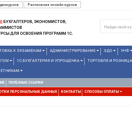
деокурсов
Расписание онлайн-курсов
0
БУХГАЛТЕРОВ, ЭКОНОМИСТОВ,
РАММИСТОВ
РСЫ ДЛЯ ОСВОЕНИЯ ПРОГРАММ 1С.
ТОВКА К ЭКЗАМЕНАМ
АДМИНИСТРИРОВАНИЕ
ЭДО
УНФ
НГОМ
1С:БУХГАЛТЕРИЯ И УПРОЩЕНКА
ТОРГОВЛЯ И РОЗНИЦА
ЕТНИКАМ
ДЛЯ ПРЕПОДАВАТЕЛЕЙ ШКОЛЬНЫХ КУРСОВ
МИНИ-КУРСЫ (ПРОФЕС
НИЕ
ПОЛЕЗНЫЕ ССЫЛКИ
ММИСТОВ (ОТ 8 ДО 17 ЛЕТ)
МИНИ-КУРСЫ (ПРОФЕССИОНАЛЬНЫЕ 
ОТКИ ПЕРСОНАЛЬНЫХ ДАННЫХ
КОНТАКТЫ
СПОСОБЫ ОПЛАТЫ