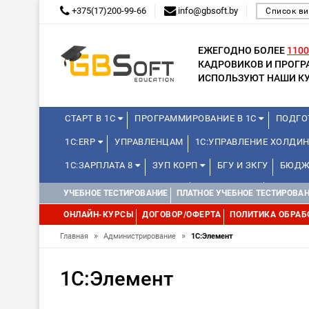
+375(17)200-99-66
info@gbsoft.by
Список ви
ЕЖЕГОДНО БОЛЕЕ
1100
КАДРОВИКОВ И ПРОГ
ИСПОЛЬЗУЮТ НАШИ КУ
СТАРТ В 1С
ПРОГРАММИРОВАНИЕ В 1С
ПОДГО
1С:ERP
УПРАВЛЕНЦАМ
1С:УПРАВЛЕНИЕ ХОЛДИ
1С:ЗАРПЛАТА 8
ЗУП КОРП
БГУ И ЗКГУ
БЮДЖ
КУРСЫ ДЛЯ ШКОЛЬНИКОВ
МИНИ-КУРСЫ
КУРСЫ 
УЧЕБНОЕ ТЕСТИРОВАНИЕ
ПЛАТНОЕ УЧЕБНОЕ ТЕСТИРОВА
УПРАВЛЕНИЕ ПРОЕКТАМИ
КУРСЫ 1С:КЛУБА ПРОГРА
ОНЛАЙН-КУРСЫ
ДОГОВОР/ОФЕРТА
ПОЛИТИКА ОБРАБ
1С:МЕДИЦИНА
»
WEB, JAVA И ANDROID
»
Главная
Администрирование
1С:Элемент
1С:Элемент