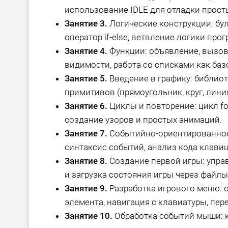
использование IDLE для отладки прост
Занятие 3.
Логические конструкции: бу
оператор if-else, ветвление логики про
Занятие 4.
Функции: объявление, вызов,
видимости, работа со списками как баз
Занятие 5.
Введение в графику: библиоте
примитивов (прямоугольник, круг, линия
Занятие 6.
Циклы и повторение: цикл fo
создание узоров и простых анимаций.
Занятие 7.
Событийно-ориентированное
синтаксис событий, анализ кода клавиш
Занятие 8.
Создание первой игры: управ
и загрузка состояния игры через файлы
Занятие 9.
Разработка игрового меню: 
элемента, навигация с клавиатуры, пе
Занятие 10.
Обработка событий мыши: к