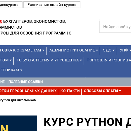
деокурсов
Расписание онлайн-курсов
0
БУХГАЛТЕРОВ, ЭКОНОМИСТОВ,
РАММИСТОВ
РСЫ ДЛЯ ОСВОЕНИЯ ПРОГРАММ 1С.
ТОВКА К ЭКЗАМЕНАМ
АДМИНИСТРИРОВАНИЕ
ЭДО
УНФ
НГОМ
1С:БУХГАЛТЕРИЯ И УПРОЩЕНКА
ТОРГОВЛЯ И РОЗНИЦА
ЕТНИКАМ
ДЛЯ ПРЕПОДАВАТЕЛЕЙ ШКОЛЬНЫХ КУРСОВ
МИНИ-КУРСЫ (ПРОФЕС
НИЕ
ПОЛЕЗНЫЕ ССЫЛКИ
ММИСТОВ (ОТ 8 ДО 17 ЛЕТ)
МИНИ-КУРСЫ (ПРОФЕССИОНАЛЬНЫЕ 
ОТКИ ПЕРСОНАЛЬНЫХ ДАННЫХ
КОНТАКТЫ
СПОСОБЫ ОПЛАТЫ
 Python для школьников
КУРС PYTHON 