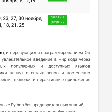
 ноября, 5,12,19
0, 23, 27, 30 ноября,
ОНЛАЙН
(БУДНИ)
4, 18, 21, 25
лет
, интересующихся программированием. Он
 увлекательное введение в мир кода через
 популярных и доступных языков
ники начнут с самых основ и постепенно
роекты, включая интерактивные приложения
ыке Python без предварительных знаний;
еременные, циклы, условия, функции;