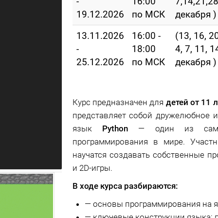
-
16:00
7,14,21,28
19.12.2026
по МСК
декабря )
13.11.2026
16:00 -
(13, 16, 2
-
18:00
4, 7, 11, 1
25.12.2026
по МСК
декабря )
Курс предназначен для
детей от 11 
представляет собой дружелюбное и
язык
Python
— один из самых
программирования в мире. Участ
научатся создавать собственные п
и 2D-игры.
В ходе курса разбираются:
—
основы программирования на яз
—
ключевые конструкции языка: п