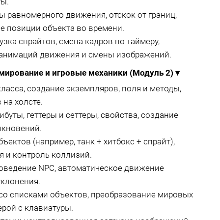
ы.
 равномерного движения, отскок от границ,
е позиции объекта во времени.
зка спрайтов, смена кадров по таймеру,
 анимаций движения и смены изображений.
мирование и игровые механики (Модуль 2)
▾
ласса, создание экземпляров, поля и методы,
 на холсте.
буты, геттеры и сеттеры, свойства, создание
лкновений.
ектов (например, танк + хитбокс + спрайт),
я и контроль коллизий.
оведение NPC, автоматическое движение
уклонения.
 со списками объектов, преобразование мировых
ерой с клавиатуры.