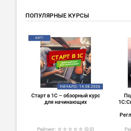
ПОПУЛЯРНЫЕ КУРСЫ
ХИТ!
08.2026
НАЧАЛО:
14.08.2026
ление
Старт в 1С – обзорный курс
По
для начинающих
1С:С
Рег
0.0)
Рейтинг
:
(0.0)
Ре