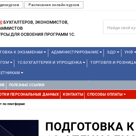
деокурсов
Расписание онлайн-курсов
0
БУХГАЛТЕРОВ, ЭКОНОМИСТОВ,
РАММИСТОВ
РСЫ ДЛЯ ОСВОЕНИЯ ПРОГРАММ 1С.
ТОВКА К ЭКЗАМЕНАМ
АДМИНИСТРИРОВАНИЕ
ЭДО
УНФ
НГОМ
1С:БУХГАЛТЕРИЯ И УПРОЩЕНКА
ТОРГОВЛЯ И РОЗНИЦА
ЕТНИКАМ
ДЛЯ ПРЕПОДАВАТЕЛЕЙ ШКОЛЬНЫХ КУРСОВ
МИНИ-КУРСЫ (ПРОФЕС
НИЕ
ПОЛЕЗНЫЕ ССЫЛКИ
ММИСТОВ (ОТ 8 ДО 17 ЛЕТ)
МИНИ-КУРСЫ (ПРОФЕССИОНАЛЬНЫЕ 
ОТКИ ПЕРСОНАЛЬНЫХ ДАННЫХ
КОНТАКТЫ
СПОСОБЫ ОПЛАТЫ
ст по платформе
ПОДГОТОВКА К