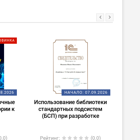
ОВИНКА
08.2026
НАЧАЛО:
07.09.2026
очные
Использование библиотеки
ории к
стандартных подсистем
(БСП) при разработке
0.0)
Рейтинг
:
(0.0)
Ре