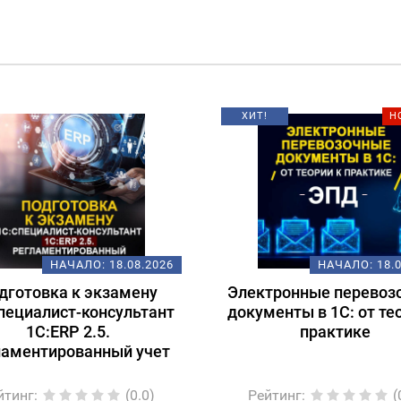
ХИТ!
Н
НАЧАЛО:
18.08.2026
НАЧАЛО:
18.
дготовка к экзамену
Электронные перевоз
пециалист-консультант
документы в 1С: от те
1С:ERP 2.5.
практике
ламентированный учет
йтинг
:
(0.0)
Рейтинг
:
(