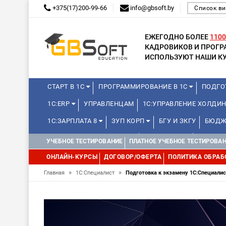
+375(17)200-99-66
info@gbsoft.by
Список ви
ЕЖЕГОДНО БОЛЕЕ
1100
КАДРОВИКОВ И ПРОГ
ИСПОЛЬЗУЮТ НАШИ КУ
СТАРТ В 1С
ПРОГРАММИРОВАНИЕ В 1С
ПОДГО
1С:ERP
УПРАВЛЕНЦАМ
1С:УПРАВЛЕНИЕ ХОЛДИ
1С:ЗАРПЛАТА 8
ЗУП КОРП
БГУ И ЗКГУ
БЮДЖ
КУРСЫ ДЛЯ ШКОЛЬНИКОВ
МИНИ-КУРСЫ
КУРСЫ 
УЧЕБНОЕ ТЕСТИРОВАНИЕ
ПЛАТНОЕ УЧЕБНОЕ ТЕСТИРОВА
УПРАВЛЕНИЕ ПРОЕКТАМИ
КУРСЫ 1С:КЛУБА ПРОГРА
ОНЛАЙН-КУРСЫ
ДОГОВОР/ОФЕРТА
ПОЛИТИКА ОБРАБ
1С:МЕДИЦИНА
»
WEB, JAVA И ANDROID
»
Главная
1С:Специалист
Подготовка к экзамену 1С:Специали