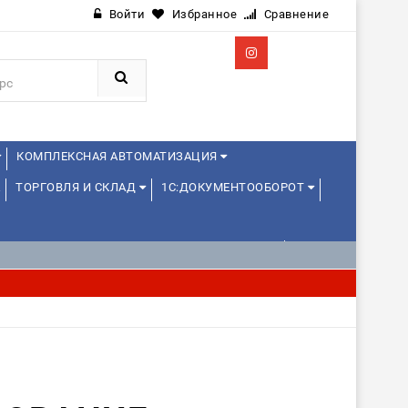
Войти
Избранное
Сравнение
КОМПЛЕКСНАЯ АВТОМАТИЗАЦИЯ
ТОРГОВЛЯ И СКЛАД
1С:ДОКУМЕНТООБОРОТ
СИОНАЛЬНЫЕ ПРОБЫ) 4-6 ЧАСОВ ОТ 11 ЛЕТ
ПРОБЫ) 4-6 ЧАСОВ ОТ 12 ЛЕТ
ДРУГИЕ