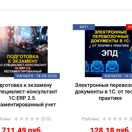
ХИТ!
Н
НАЧАЛО:
18.08.2026
НАЧАЛО:
18.
дготовка к экзамену
Электронные перевоз
пециалист-консультант
документы в 1С: от те
1С:ERP 2.5.
практике
ламентированный учет
йтинг
:
(0.0)
Рейтинг
:
(
711.49 руб.
128.18 руб.