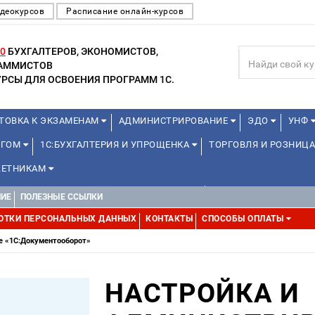
деокурсов
Расписание онлайн-курсов
0
БУХГАЛТЕРОВ, ЭКОНОМИСТОВ,
РАММИСТОВ
РСЫ ДЛЯ ОСВОЕНИЯ ПРОГРАММ 1С.
ТОВКА К ЭКЗАМЕНАМ
АДМИНИСТРИРОВАНИЕ
ЭДО
УНФ
НГОМ
1С:БУХГАЛТЕРИЯ И УПРОЩЕНКА
ТОРГОВЛЯ И РОЗНИЦА
ЕТНИКАМ
ДЛЯ ПРЕПОДАВАТЕЛЕЙ ШКОЛЬНЫХ КУРСОВ
МИНИ-КУРСЫ (ПРОФЕС
НИЕ
ПОЛЕЗНЫЕ ССЫЛКИ
ММИСТОВ (ОТ 8 ДО 17 ЛЕТ)
МИНИ-КУРСЫ (ПРОФЕССИОНАЛЬНЫЕ 
ОТКИ ПЕРСОНАЛЬНЫХ ДАННЫХ
КОНТАКТЫ
СПОСОБЫ ОПЛАТЫ
е «1С:Документооборот»
НАСТРОЙКА И