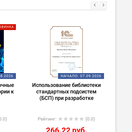
ОВИНКА
08.2026
НАЧАЛО:
07.09.2026
очные
Использование библиотеки
ории к
стандартных подсистем
(БСП) при разработке
0.0)
Рейтинг
:
(0.0)
Ре
266.22 руб.