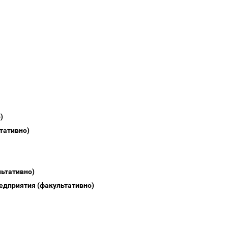
)
тативно)
ьтативно)
редприятия (факультативно)