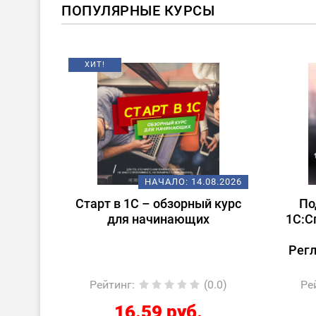
ПОПУЛЯРНЫЕ КУРСЫ
ХИТ!
08.2026
НАЧАЛО:
14.08.2026
ление
Старт в 1С – обзорный курс
По
для начинающих
1С:С
Рег
0.0)
Рейтинг
:
(0.0)
Ре
16.59 руб.